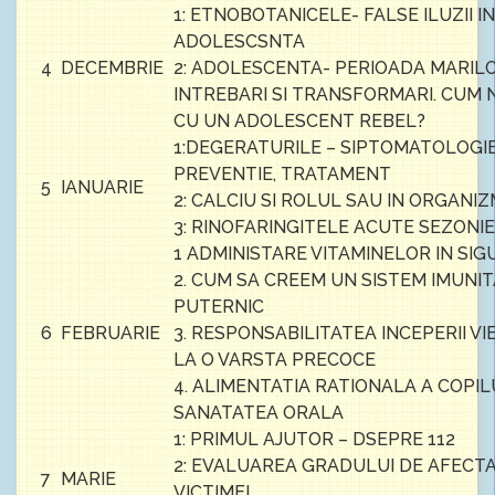
1: ETNOBOTANICELE- FALSE ILUZII IN
ADOLESCSNTA
4
DECEMBRIE
2: ADOLESCENTA- PERIOADA MARIL
INTREBARI SI TRANSFORMARI. CUM
CU UN ADOLESCENT REBEL?
1:DEGERATURILE – SIPTOMATOLOGIE
PREVENTIE, TRATAMENT
5
IANUARIE
2: CALCIU SI ROLUL SAU IN ORGANI
3: RINOFARINGITELE ACUTE SEZONI
1 ADMINISTARE VITAMINELOR IN SI
2. CUM SA CREEM UN SISTEM IMUNI
PUTERNIC
6
FEBRUARIE
3. RESPONSABILITATEA INCEPERII VI
LA O VARSTA PRECOCE
4. ALIMENTATIA RATIONALA A COPILU
SANATATEA ORALA
1: PRIMUL AJUTOR – DSEPRE 112
2: EVALUAREA GRADULUI DE AFECT
7
MARIE
VICTIMEI