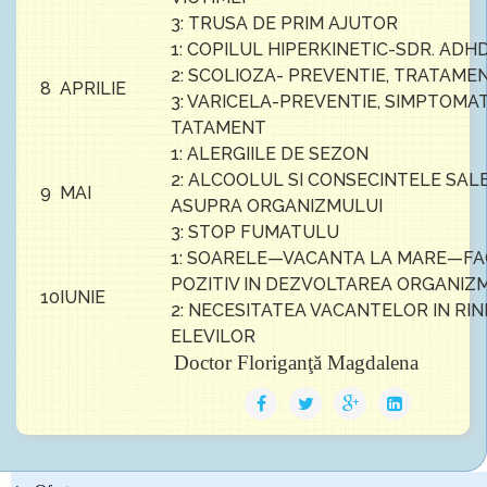
3: TRUSA DE PRIM AJUTOR
1: COPILUL HIPERKINETIC-SDR. ADH
2: SCOLIOZA- PREVENTIE, TRATAME
8
APRILIE
3: VARICELA-PREVENTIE, SIMPTOMA
TATAMENT
1: ALERGIILE DE SEZON
2: ALCOOLUL SI CONSECINTELE SAL
9
MAI
ASUPRA ORGANIZMULUI
3: STOP FUMATULU
1: SOARELE—VACANTA LA MARE—F
POZITIV IN DEZVOLTAREA ORGANIZ
10
IUNIE
2: NECESITATEA VACANTELOR IN RI
ELEVILOR
Doctor Floriganţă Magdalena