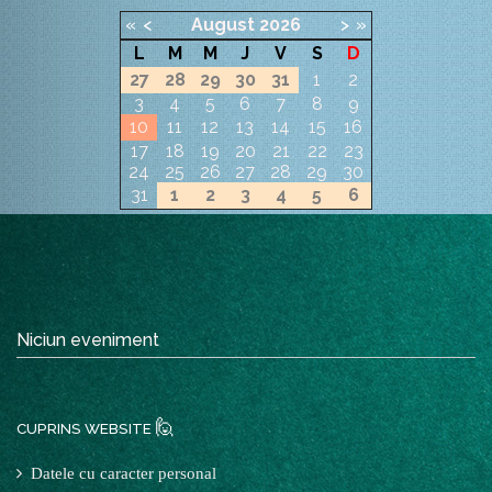
«
<
August
2026
>
»
L
M
M
J
V
S
D
27
28
29
30
31
1
2
3
4
5
6
7
8
9
10
11
12
13
14
15
16
17
18
19
20
21
22
23
24
25
26
27
28
29
30
31
1
2
3
4
5
6
Niciun eveniment
🙋
CUPRINS WEBSITE
Datele cu caracter personal