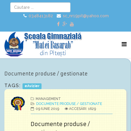
0348413182
sc_nr19pit@yahoo.com
Documente produse / gestionate
TAGS:
eAvizier
MANAGEMENT
DOCUMENTE PRODUSE / GESTIONATE
09 IUNIE 2019
ACCESĂRI: 1629
Documente produse /