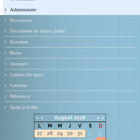
Administrativ
Documente
Documente de interes public
Rezultate
Burse
Anunțuri
Catedra De Sport
Cabinete
Biblioteca
Spații și dotări
«
<
August
2026
>
»
L
M
M
J
V
S
D
27
28
29
30
31
1
2