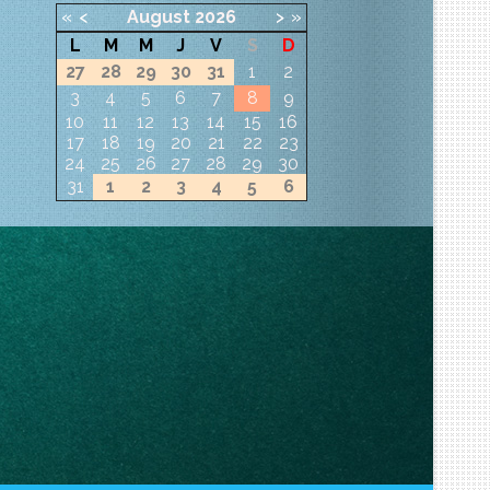
«
<
August
2026
>
»
L
M
M
J
V
S
D
27
28
29
30
31
1
2
3
4
5
6
7
8
9
10
11
12
13
14
15
16
17
18
19
20
21
22
23
24
25
26
27
28
29
30
31
1
2
3
4
5
6