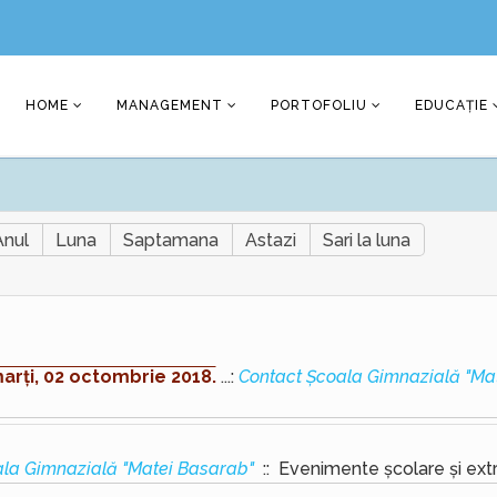
HOME
MANAGEMENT
PORTOFOLIU
EDUCAȚIE
Anul
Luna
Saptamana
Astazi
Sari la luna
marți, 02 octombrie 2018.
...:
Contact Școala Gimnazială "Ma
ala Gimnazială "Matei Basarab"
:: Evenimente școlare și ext