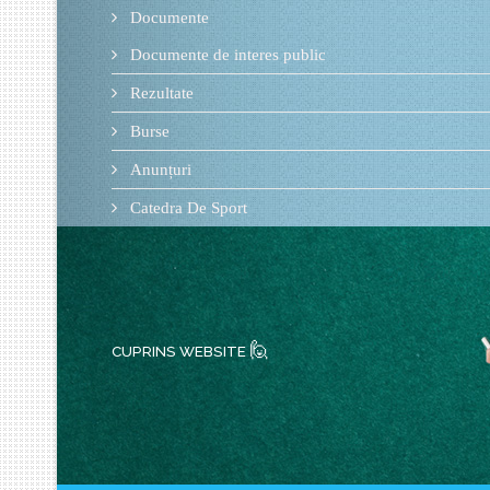
Documente
Documente de interes public
Rezultate
Burse
Anunțuri
Catedra De Sport
🙋
CUPRINS WEBSITE