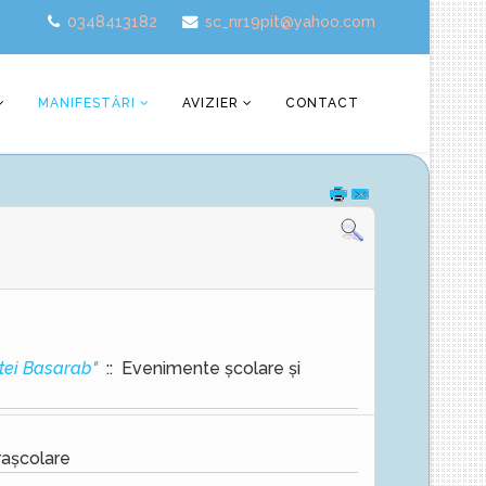
0348413182
sc_nr19pit@yahoo.com
MANIFESTĂRI
AVIZIER
CONTACT
tei Basarab"
:: Evenimente școlare și
rașcolare