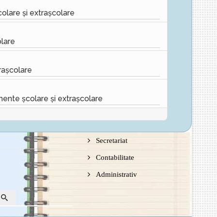
lare și extrașcolare
lare
rașcolare
ente școlare și extrașcolare
Secretariat
Contabilitate
Administrativ