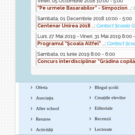
Vineri, 05 Octombrie 2018 10:00 - 5:00
”Pe urmele Basarabilor” - Simpozion
...:
Sambata, 01 Decembrie 2018 10:00 - 5:00
Centenar Unirea 2018
...:
Contact Școala G
Luni, 27 Mai 2019 - Vineri, 31 Mai 2019 8:00 
Programul ”Școala Altfel”
...:
Contact Șco
Sambata, 01 Iunie 2019 8:00 - 6:00
Concurs interdisciplinar ”Grădina copilă
Oferta
Blogul școlii
Creațiile elevilor
Asociația
Editoriale
After school
Recenzii
Resurse
Lectorate
Activități