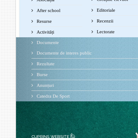
Editoriale
After school
Recenzii
Resurse
Lectorate
Activități
Documente
Documente de interes public
Rezultate
Burse
Anunțuri
Catedra De Sport
🙋
CUPRINS WEBSITE