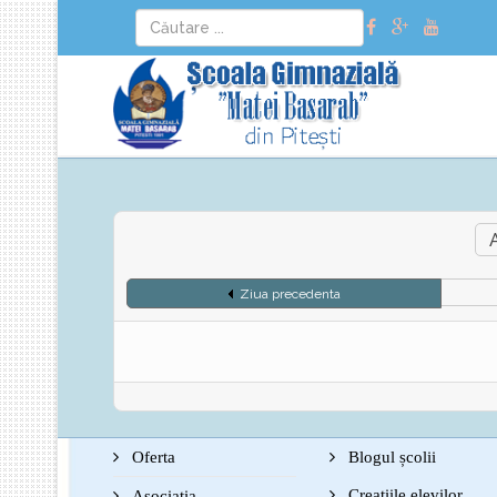
Ziua precedenta
Oferta
Blogul școlii
Creațiile elevilor
Asociația