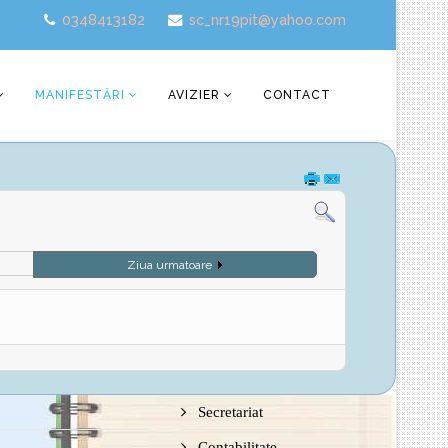
0348413182
sc_nr19pit@yahoo.com
MANIFESTĂRI
AVIZIER
CONTACT
Ziua urmatoare
Secretariat
Contabilitate