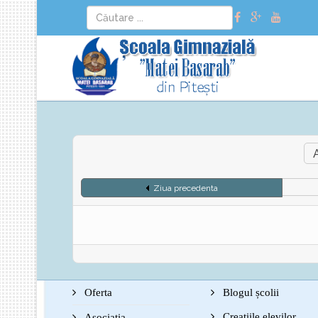
Ziua precedenta
Oferta
Blogul școlii
Creațiile elevilor
Asociația