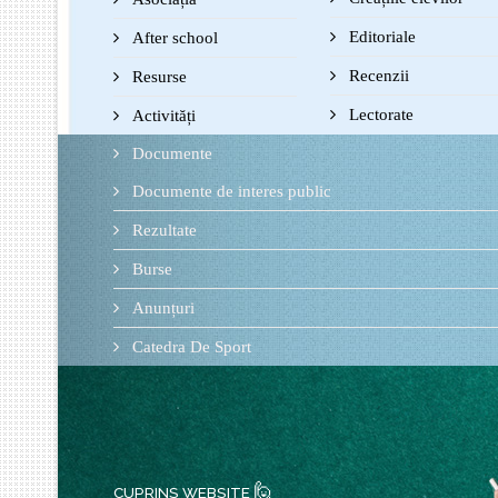
Editoriale
After school
Recenzii
Resurse
Lectorate
Activități
Documente
Documente de interes public
Rezultate
Burse
Anunțuri
Catedra De Sport
🙋
CUPRINS WEBSITE