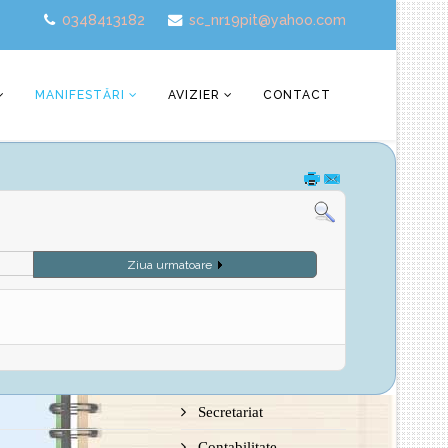
0348413182
sc_nr19pit@yahoo.com
MANIFESTĂRI
AVIZIER
CONTACT
Ziua urmatoare
Secretariat
Contabilitate