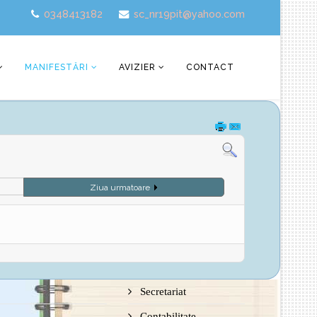
0348413182
sc_nr19pit@yahoo.com
MANIFESTĂRI
AVIZIER
CONTACT
Ziua urmatoare
Secretariat
Contabilitate