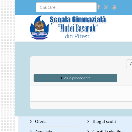
Ziua precedenta
Oferta
Blogul școlii
Creațiile elevilor
Asociația