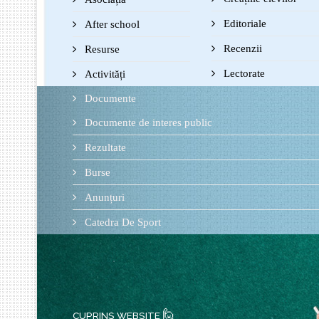
Editoriale
After school
Recenzii
Resurse
Lectorate
Activități
Documente
Documente de interes public
Rezultate
Burse
Anunțuri
Catedra De Sport
🙋
CUPRINS WEBSITE