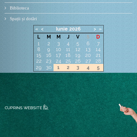
Biblioteca
Spații și dotări
«
<
Iunie
2026
>
»
L
M
M
J
V
S
D
1
2
3
4
5
6
7
8
9
10
11
12
13
14
15
16
17
18
19
20
21
22
23
24
25
26
27
28
29
30
1
2
3
4
5
🙋
CUPRINS WEBSITE