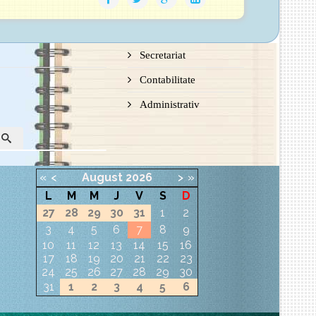
Secretariat
Contabilitate
Administrativ
«
<
August
2026
>
»
L
M
M
J
V
S
D
27
28
29
30
31
1
2
3
4
5
6
7
8
9
10
11
12
13
14
15
16
17
18
19
20
21
22
23
24
25
26
27
28
29
30
31
1
2
3
4
5
6