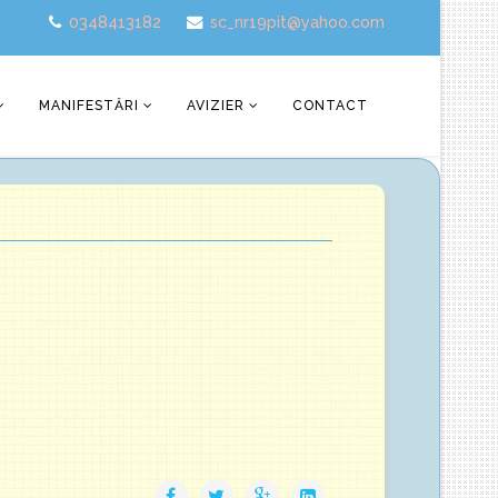
0348413182
sc_nr19pit@yahoo.com
MANIFESTĂRI
AVIZIER
CONTACT