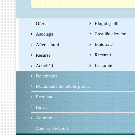
Oferta
Blogul școlii
Creațiile elevilor
Asociația
Editoriale
After school
Recenzii
Resurse
Lectorate
Activități
Documente
Documente de interes public
Rezultate
Burse
Anunțuri
Catedra De Sport