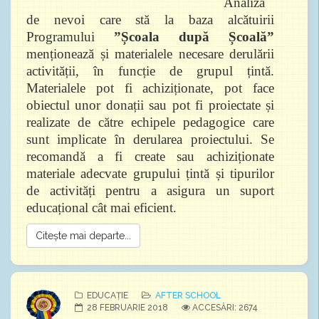
Analiza
de nevoi care stă la baza alcătuirii
Programului
”Școala după Școală”
menționează și materialele necesare derulării
activității, în funcție de grupul țintă.
Materialele pot fi achiziționate, pot face
obiectul unor donații sau pot fi proiectate și
realizate de către echipele pedagogice care
sunt implicate în derularea proiectului. Se
recomandă a fi create sau achiziționate
materiale adecvate grupului țintă și tipurilor
de activități pentru a asigura un suport
educațional cât mai eficient.
Citește mai departe...
EDUCAȚIE
AFTER SCHOOL
28 FEBRUARIE 2018
ACCESĂRI: 2674