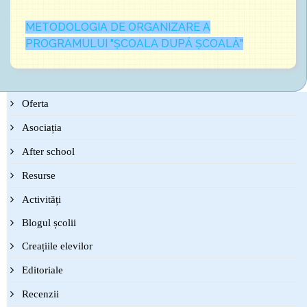
METODOLOGIA DE ORGANIZARE A
PROGRAMULUI "ȘCOALA DUPĂ ȘCOALĂ"
Oferta
Asociația
After school
Resurse
Activități
Blogul școlii
Creațiile elevilor
Editoriale
Recenzii