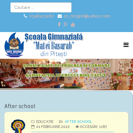
0348413182
sc_nr19pit@yahoo.com
After school
EDUCAȚIE
AFTER SCHOOL
01 FEBRUARIE 2022
ACCESĂRI: 1187