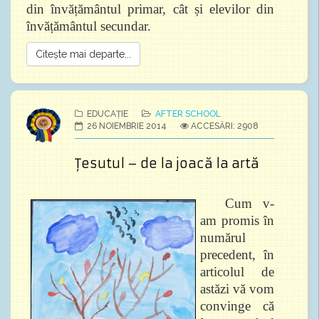
din învățământul primar, cât și elevilor din
învățământul secundar.
Citește mai departe...
EDUCAȚIE
AFTER SCHOOL
26 NOIEMBRIE 2014
ACCESĂRI: 2908
Ţesutul – de la joacă la artă
Cum v-
am promis în
numărul
precedent, în
articolul de
astăzi vă vom
convinge că