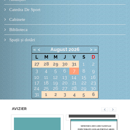
Catedra De Sport
Cabinete
Biblioteca
Spații și dotări
«
<
August
2026
>
»
L
M
M
J
V
S
D
27
28
29
30
31
1
2
3
4
5
6
7
8
9
10
11
12
13
14
15
16
17
18
19
20
21
22
23
24
25
26
27
28
29
30
31
1
2
3
4
5
6
AVIZIER
ANUNȚ
ȘCOALA GIMNAZIALĂ
„MATEI BASARAB” DIN